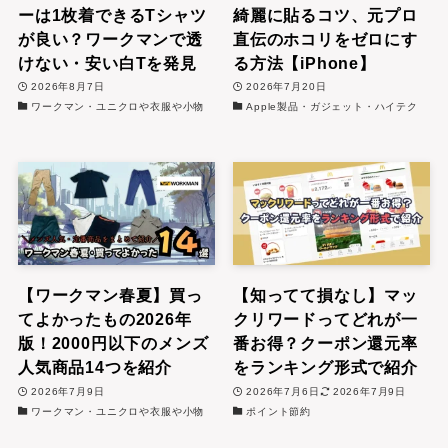
ーは1枚着できるTシャツ
綺麗に貼るコツ、元プロ
が良い？ワークマンで透
直伝のホコリをゼロにす
けない・安い白Tを発見
る方法【iPhone】
2026年8月7日
2026年7月20日
ワークマン・ユニクロや衣服や小物
Apple製品・ガジェット・ハイテク
【ワークマン春夏】買っ
【知ってて損なし】マッ
てよかったもの2026年
クリワードってどれが一
版！2000円以下のメンズ
番お得？クーポン還元率
人気商品14つを紹介
をランキング形式で紹介
2026年7月9日
2026年7月6日
2026年7月9日
ワークマン・ユニクロや衣服や小物
ポイント節約