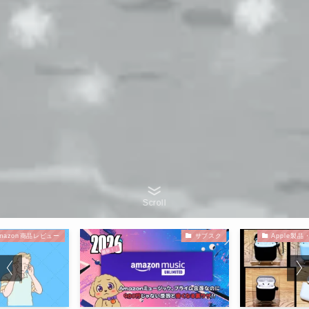
Scroll
mazon商品レビュー
サブスク
Apple製