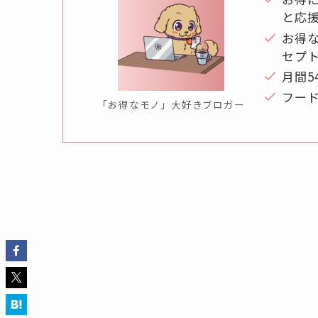
と応
お得
セプ
月間5
フー
「お得なモノ」大好きブロガー