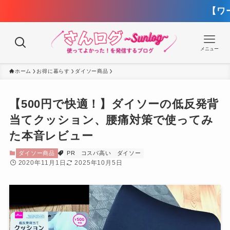
【ワークマン春夏】買
メニュー
ホーム
お得に暮らす
ダイソー商品
【500円で快適！】ダイソーの低反発背
当てクッション、腰痛対策で使ってみ
た本音レビュー
ダイソー商品
PR
コスパ高い
ダイソー
2020年11月1日
2025年10月5日