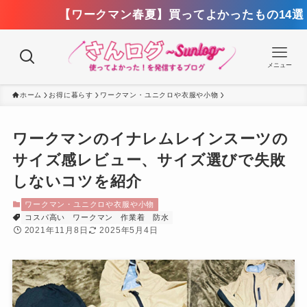
クマン春夏】買ってよかったもの14選！2,000円以下
メニュー
ホーム
お得に暮らす
ワークマン・ユニクロや衣服や小物
ワークマンのイナレムレインスーツの
サイズ感レビュー、サイズ選びで失敗
しないコツを紹介
ワークマン・ユニクロや衣服や小物
コスパ高い
ワークマン
作業着
防水
2021年11月8日
2025年5月4日