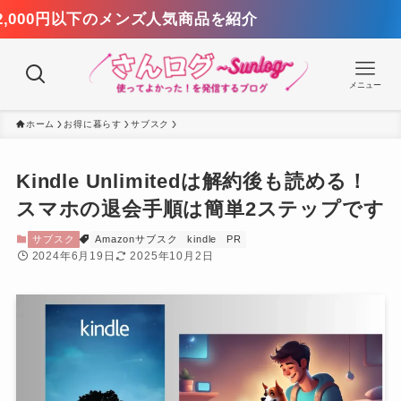
【
メニュー
ホーム
お得に暮らす
サブスク
Kindle Unlimitedは解約後も読める！
スマホの退会手順は簡単2ステップです
サブスク
Amazonサブスク
kindle
PR
2024年6月19日
2025年10月2日