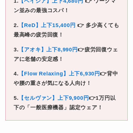
1.
【ベイシア】上下4,680円
👉 ワークマ
ン並みの最強コスパ！
2.
【ReD】上下15,400円
👉 多少高くても
最高峰の疲労回復！
3.
【アオキ】上下8,990円
👉疲労回復ウェ
アに老舗の安定感！
4.
【Flow Relaxing】上下6,930円
👉背中
や腰の重さが気になる人向け！
5.
【セルヴァン】上下9,900円
👉1万円以
下の「一般医療機器」認定ウェア！